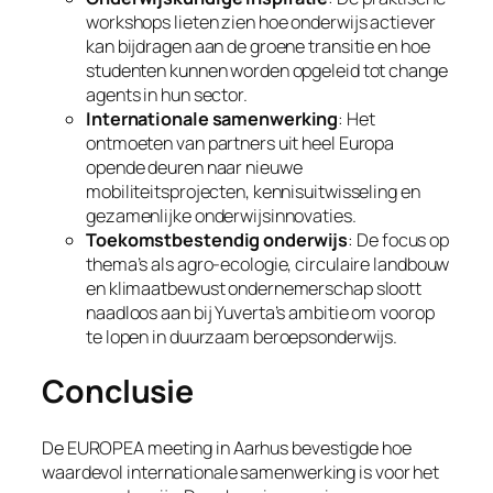
workshops lieten zien hoe onderwijs actiever
kan bijdragen aan de groene transitie en hoe
studenten kunnen worden opgeleid tot
change
agents
in hun sector.
Internationale samenwerking
: Het
ontmoeten van partners uit heel Europa
opende deuren naar nieuwe
mobiliteitsprojecten, kennisuitwisseling en
gezamenlijke onderwijsinnovaties.
Toekomstbestendig onderwijs
: De focus op
thema’s als agro-ecologie, circulaire landbouw
en klimaatbewust ondernemerschap sloott
naadloos aan bij Yuverta’s ambitie om voorop
te lopen in duurzaam beroepsonderwijs.
Conclusie
De EUROPEA meeting in Aarhus bevestigde hoe
waardevol internationale samenwerking is voor het