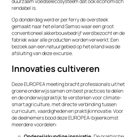
duurzaam voedselecosysteem dat ook economisch
rendabel is.
Op donderdag werd er per ferry de oversteek
gemaakt naar het eiland Samso waar een groot
conventioneel akkerbouwbedrijf werd bezocht en de
fabriek waar alle producten worden verwerkt. Een
bezoek aan een natuurgebied op het eiland was de
afsluiting van deze excursie.
Innovaties cultiveren
Deze EUROPEA meeting bracht professionals uit het
groene onderwijs samen om best practices te delen
en de onderwijspraktijk te versterken voor climate-
smart agriculture, met directe verbinding tussen
curriculum, vaardigheden en praktijkinnovatie. Voor
de deelnemers bood deze EUROPEA-bijeenkomst
meerdere voordelen:
Onderwijskundige inspiratie
: De praktische