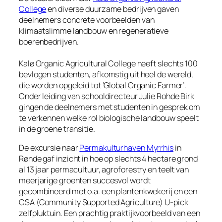
College
en diverse duurzame bedrijven gaven
deelnemers concrete voorbeelden van
klimaatslimme landbouw en regeneratieve
boerenbedrijven.
Kalø Organic Agricultural College heeft slechts 100
bevlogen studenten, afkomstig uit heel de wereld,
die worden opgeleid tot ‘Global Organic Farmer’.
Onder leiding van schooldirecteur Julie Rohde Birk
gingen de deelnemers met studenten in gesprek om
te verkennen welke rol biologische landbouw speelt
in de groene transitie.
De excursie naar
Permakulturhaven Myrrhis
in
Rønde gaf inzicht in hoe op slechts 4 hectare grond
al 13 jaar permacultuur, agroforestry en teelt van
meerjarige groenten succesvol wordt
gecombineerd met o.a. een plantenkwekerij en een
CSA (Community Supported Agriculture) U-pick
zelfpluktuin. Een prachtig praktijkvoorbeeld van een