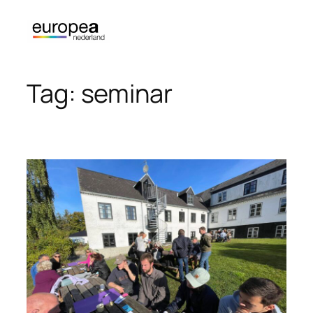
Ga
naar
de
inhoud
Tag:
seminar