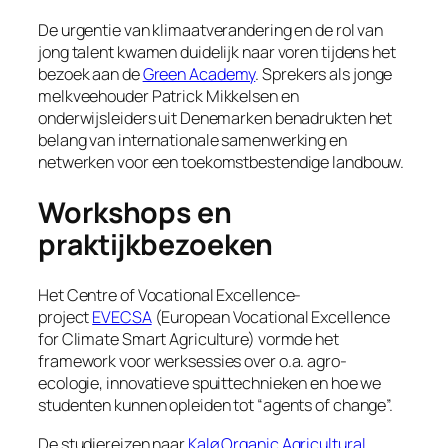
De urgentie van klimaatverandering en de rol van
jong talent kwamen duidelijk naar voren tijdens het
bezoek aan de
Green Academy
. Sprekers als jonge
melkveehouder Patrick Mikkelsen en
onderwijsleiders uit Denemarken benadrukten het
belang van internationale samenwerking en
netwerken voor een toekomstbestendige landbouw.
Workshops en
praktijkbezoeken
Het Centre of Vocational Excellence-
project
EVECSA
(European Vocational Excellence
for Climate Smart Agriculture) vormde het
framework voor werksessies over o.a. agro-
ecologie, innovatieve spuittechnieken en hoe we
studenten kunnen opleiden tot “agents of change”.
De studiereizen naar
Kalø Organic Agricultural