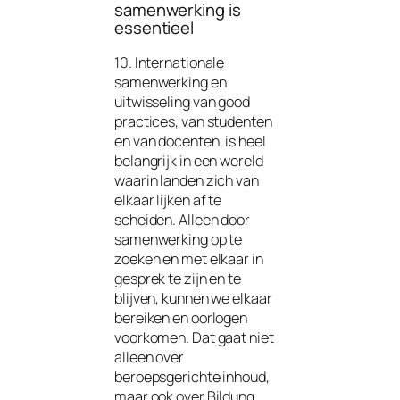
samenwerking is
essentieel
10. Internationale
samenwerking en
uitwisseling van good
practices, van studenten
en van docenten, is heel
belangrijk in een wereld
waarin landen zich van
elkaar lijken af te
scheiden. Alleen door
samenwerking op te
zoeken en met elkaar in
gesprek te zijn en te
blijven, kunnen we elkaar
bereiken en oorlogen
voorkomen. Dat gaat niet
alleen over
beroepsgerichte inhoud,
maar ook over Bildung.