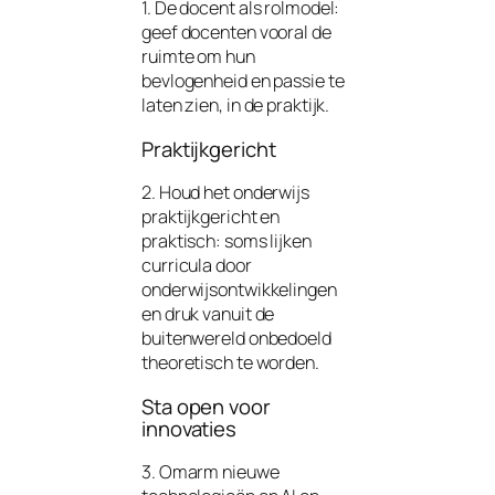
1. De docent als rolmodel:
geef docenten vooral de
ruimte om hun
bevlogenheid en passie te
laten zien, in de praktijk.
Praktijkgericht
2. Houd het onderwijs
praktijkgericht en
praktisch: soms lijken
curricula door
onderwijsontwikkelingen
en druk vanuit de
buitenwereld onbedoeld
theoretisch te worden.
Sta open voor
innovaties
3. Omarm nieuwe