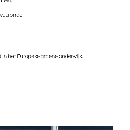
mein.
 waaronder:
t in het Europese groene onderwijs.